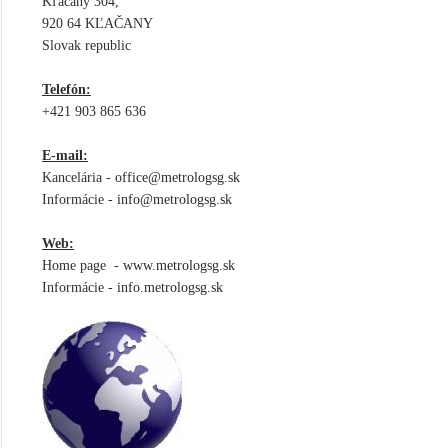
Kľačany 304,
920 64 KĽAČANY
Slovak republic
Telefón:
+421 903 865 636
E-mail:
Kancelária -
office@metrologsg.sk
Informácie -
info@metrologsg.sk
Web:
Home page -
www.metrologsg.sk
Informácie -
info.metrologsg.sk