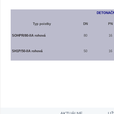
DETONAČN
Typ poistky
DN
PN
SOHPR/80-IIA rohová
80
16
SH1P/50-IIA rohová
50
16
AKTUÁLNE
UŽ