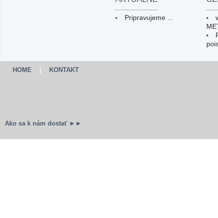
Pripravujeme ...
ME
poi
HOME
|
KONTAKT
Ako sa k nám dostať ►►