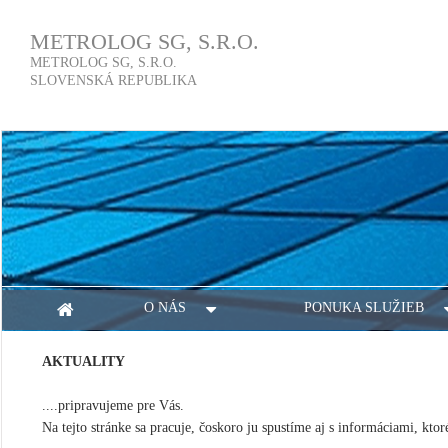
METROLOG SG, S.R.O.
METROLOG SG, S.R.O.
SLOVENSKÁ REPUBLIKA
O NÁS
PONUKA SLUŽIEB
AKTUALITY
....pripravujeme pre Vás.
Na tejto stránke sa pracuje, čoskoro ju spustíme aj s informáciami, kto