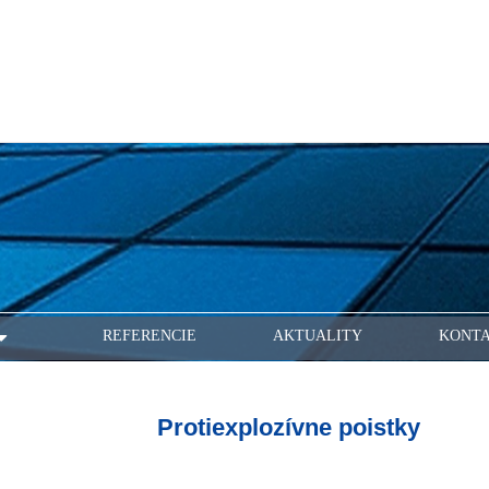
REFERENCIE
AKTUALITY
KONT
Protiexplozívne poistky