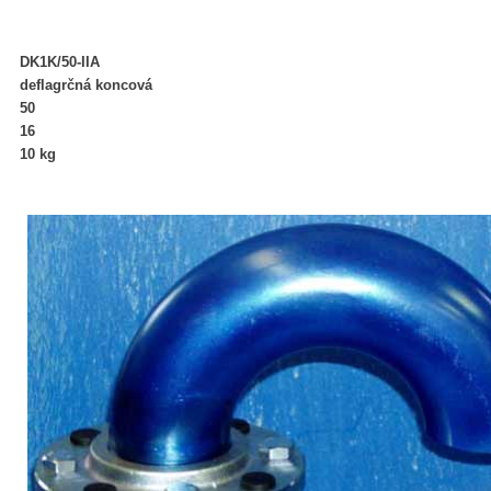
DK1K/50-IIA
deflagrčná koncová
50
16
10 kg