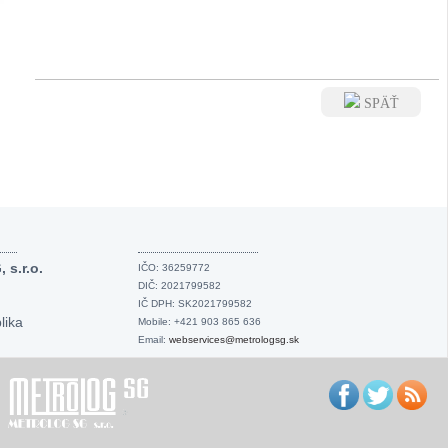
SPÄŤ
s.r.o.
IČO: 36259772
DIČ: 2021799582
IČ DPH: SK2021799582
lika
Mobile: +421 903 865 636
Email:
webservices@metrologsg.sk